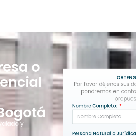
resa o
encial
OBTENG
Por favor déjenos sus d
pondremos en contac
propues
Nombre Completo:
 Bogotá
avalado y
Persona Natural o Jurídic