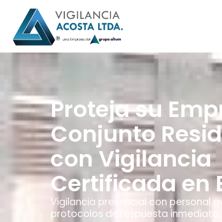
Proteja su Emp
Conjunto Resid
con Vigilancia
Certificada en
Vigilancia presencial con personal 
protocolos de respuesta inmediata.