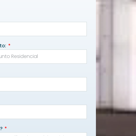
to:
e?