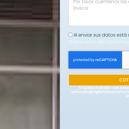
Al enviar sus datos est
Tratamiento de Datos Per
COT
Si quiere trabajar con noso
seleccion@vigilanciaacosta.com
u