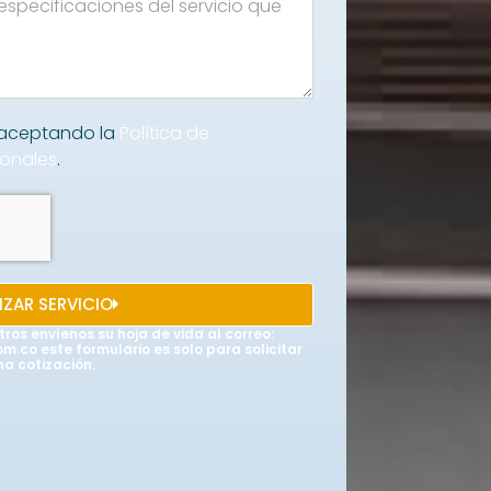
á aceptando la
Política de
sonales
.
IZAR SERVICIO
tros envíenos su hoja de vida al correo:
.co este formulario es solo para solicitar
na cotización.