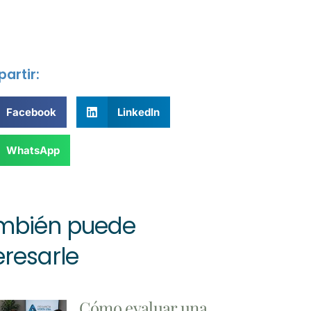
artir:
Facebook
LinkedIn
WhatsApp
mbién puede
eresarle
Cómo evaluar una