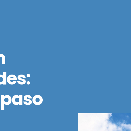
n
des:
 paso