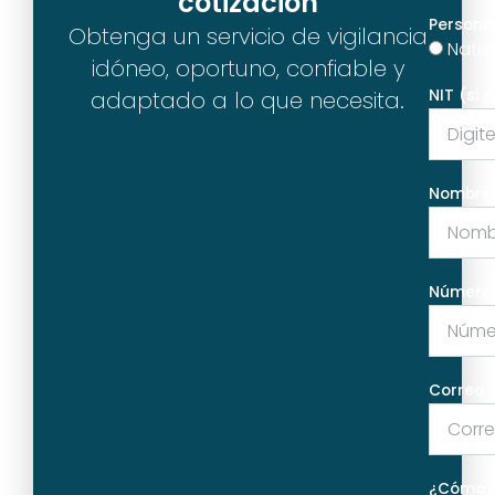
cotización
Persona 
Obtenga un servicio de vigilancia
Natur
idóneo, oportuno, confiable y
adaptado a lo que necesita.
NIT (si a
Nombre 
Número 
Correo 
¿Cómo 