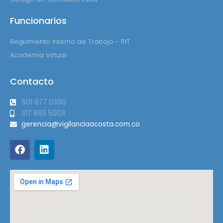
Funcionarios
Reglamento Interno de Trabajo - RIT
Academia Virtual
Contacto
601 877 0390
317 893 5003
gerencia@vigilanciaacosta.com.co
F
L
a
i
c
n
e
k
b
e
o
d
o
i
k
n