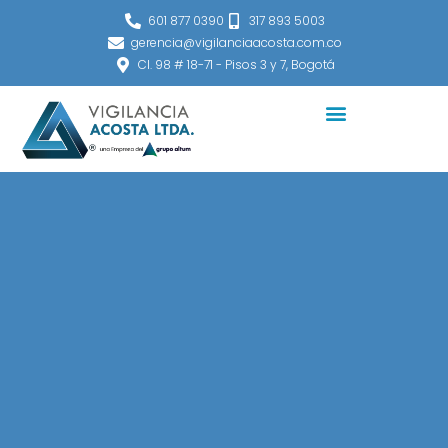
Ir
601 877 0390
317 893 5003
al
gerencia@vigilanciaacosta.com.co
contenido
Cl. 98 # 18-71 - Pisos 3 y 7, Bogotá