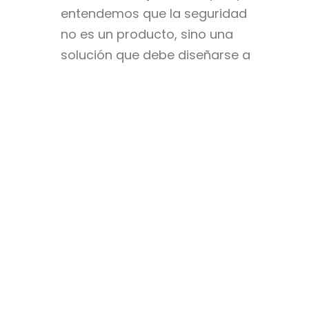
entendemos que la seguridad
no es un producto, sino una
solución que debe diseñarse a
la medida de cada cliente.
Escuche a Quienes Interactúan
con el Servicio: Feedback como
herramienta
Una de las formas más
efectivas de medir la calidad
de un servicio es escuchar a
quienes lo viven en el día a día: