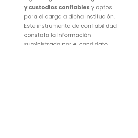
y custodios confiables
y aptos
para el cargo a dicha institución.
Este instrumento de confiabilidad
constata la información
suministrada por el candidato.
De esta manera, los captadores
de talento humano se cercioran
de la veracidad de la información
y de las verdaderas intenciones
del posible personal contratado. Y
a su vez, las
empresas de
vigilancia
analizan no solo
aspectos técnicos del candidato.
Sino, además, los
aspectos