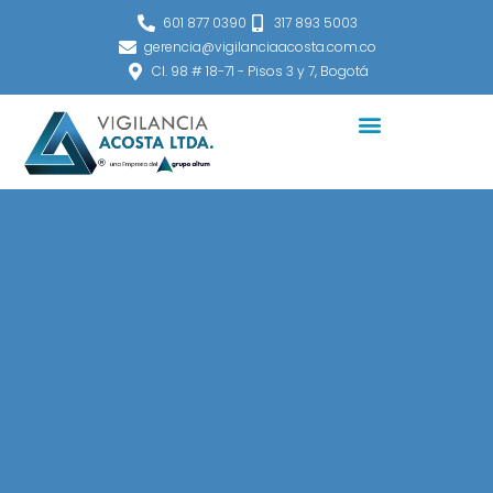
Ir
601 877 0390
317 893 5003
al
gerencia@vigilanciaacosta.com.co
contenido
Cl. 98 # 18-71 - Pisos 3 y 7, Bogotá