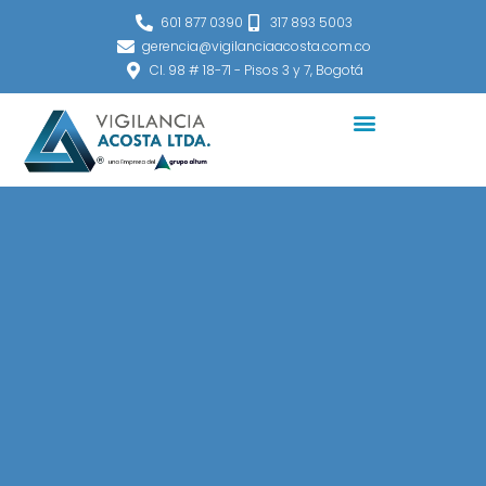
Ir
601 877 0390
317 893 5003
al
gerencia@vigilanciaacosta.com.co
contenido
Cl. 98 # 18-71 - Pisos 3 y 7, Bogotá