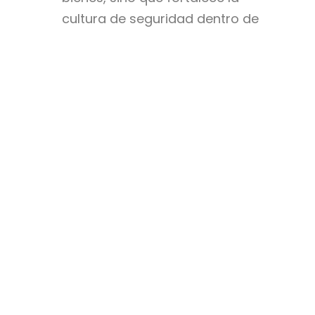
cultura de seguridad dentro de
la organización.
Lo que debe exigir a una
empresa de vigilancia privada
para proteger su negocio
Contratar un servicio de
vigilancia privada es una
decisión estratégica que
impacta directamente en la
operación y reputación
empresarial. Por eso, más allá
del costo, es fundamental