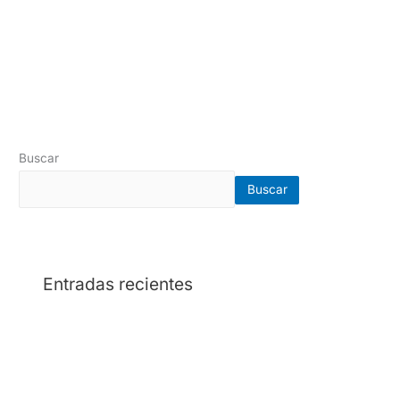
Read More »
Buscar
Buscar
Entradas recientes
Cómo evaluar una cotización de una empresa de
seguridad privada: 10 aspectos clave antes de
contratar
¿Cuánto cuesta contratar una empresa de seguridad