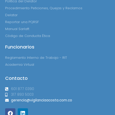
Política del Delator
Procedimiento Peticiones, Quejas y Reclamos
Delatar
Reportar una PQRSF
Manual Sarlaft
Código de Conducta Ética
Funcionarios
Reglamento Interno de Trabajo - RIT
Academia Virtual
Contacto
601 877 0390
317 893 5003
gerencia@vigilanciaacosta.com.co
F
L