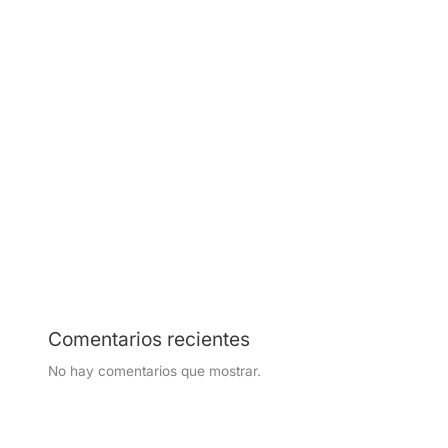
privada en Colombia en 2026?
¿Qué revisaría un experto en seguridad durante una
visita de 30 minutos a su empresa?
¿La seguridad de su empresa está afectando su
productividad?
Conserje vs vigilante en Colombia en 2026:
implicaciones legales y operativas ante el aumento de
tarifas
Comentarios recientes
No hay comentarios que mostrar.