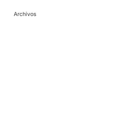
Archivos
julio 2026
junio 2026
mayo 2026
abril 2026
febrero 2026
diciembre 2025
noviembre 2025
octubre 2025
septiembre 2025
agosto 2025
julio 2025
junio 2025
mayo 2025