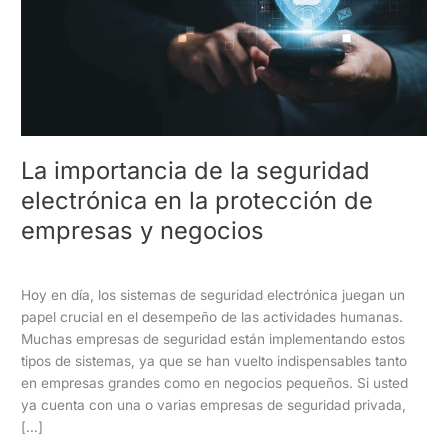
seguridad
electrónica
en
la
protección
de
empresas
y
La importancia de la seguridad
negocios
electrónica en la protección de
empresas y negocios
Seguridad Electrónica
/
Vigilancia Acosta
Hoy en día, los sistemas de seguridad electrónica juegan un
papel crucial en el desempeño de las actividades humanas.
Muchas empresas de seguridad están implementando estos
tipos de sistemas, ya que se han vuelto indispensables tanto
en empresas grandes como en negocios pequeños. Si usted
ya cuenta con una o varias empresas de seguridad privada,
[…]