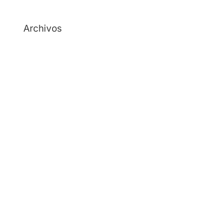
Archivos
julio 2026
junio 2026
mayo 2026
abril 2026
febrero 2026
diciembre 2025
noviembre 2025
octubre 2025
septiembre 2025
agosto 2025
julio 2025
junio 2025