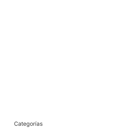
noviembre 2023
octubre 2023
septiembre 2023
marzo 2023
febrero 2023
enero 2023
octubre 2022
septiembre 2022
agosto 2022
mayo 2022
Categorías