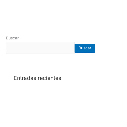
Buscar
Buscar
Entradas recientes
Cómo evaluar una cotización de una empresa de
seguridad privada: 10 aspectos clave antes de
contratar
¿Cuánto cuesta contratar una empresa de seguridad
privada en Colombia en 2026?