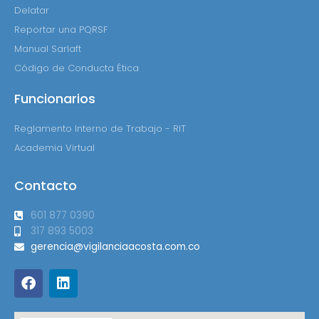
Delatar
Reportar una PQRSF
Manual Sarlaft
Código de Conducta Ética
Funcionarios
Reglamento Interno de Trabajo - RIT
Academia Virtual
Contacto
601 877 0390
317 893 5003
gerencia@vigilanciaacosta.com.co
F
L
a
i
c
n
e
k