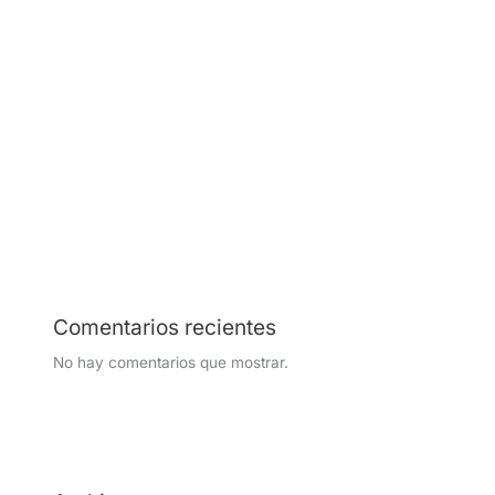
¿Qué revisaría un experto en seguridad durante una
visita de 30 minutos a su empresa?
¿La seguridad de su empresa está afectando su
productividad?
Conserje vs vigilante en Colombia en 2026:
implicaciones legales y operativas ante el aumento de
tarifas
Comentarios recientes
No hay comentarios que mostrar.