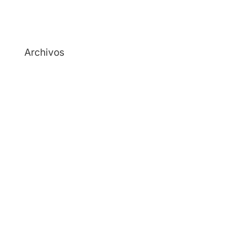
Archivos
julio 2026
junio 2026
mayo 2026
abril 2026
febrero 2026
diciembre 2025
noviembre 2025
octubre 2025
septiembre 2025
agosto 2025
julio 2025