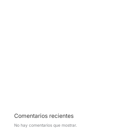
contratar
¿Cuánto cuesta contratar una empresa de seguridad
privada en Colombia en 2026?
¿Qué revisaría un experto en seguridad durante una
visita de 30 minutos a su empresa?
¿La seguridad de su empresa está afectando su
productividad?
Conserje vs vigilante en Colombia en 2026:
implicaciones legales y operativas ante el aumento de
tarifas
Comentarios recientes
No hay comentarios que mostrar.