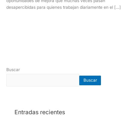
oportunidades de mejora que muchas veces pasan
desapercibidas para quienes trabajan diariamente en el […]
Read More »
Buscar
Buscar
Entradas recientes
Cómo evaluar una cotización de una empresa de
seguridad privada: 10 aspectos clave antes de