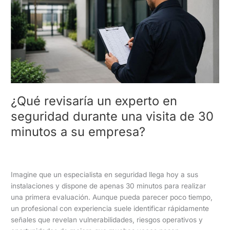
en
seguridad
durante
una
visita
de
30
minutos
a
¿Qué revisaría un experto en
su
seguridad durante una visita de 30
empresa?
minutos a su empresa?
Empresa de Seguridad
,
Empresa de Vigilancia
/
Vigilancia
Acosta
Imagine que un especialista en seguridad llega hoy a sus
instalaciones y dispone de apenas 30 minutos para realizar
una primera evaluación. Aunque pueda parecer poco tiempo,
un profesional con experiencia suele identificar rápidamente
señales que revelan vulnerabilidades, riesgos operativos y