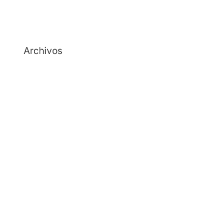
Archivos
julio 2026
junio 2026
mayo 2026
abril 2026
febrero 2026
diciembre 2025
noviembre 2025
octubre 2025
septiembre 2025
agosto 2025
julio 2025