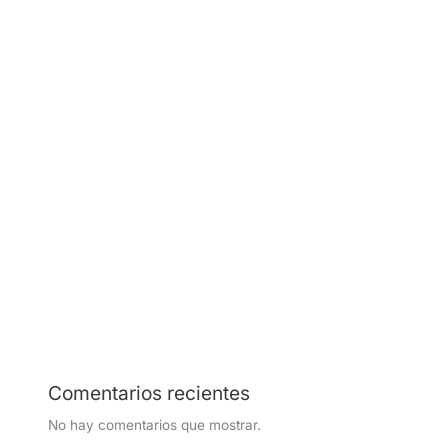
contratar
¿Cuánto cuesta contratar una empresa de seguridad
privada en Colombia en 2026?
¿Qué revisaría un experto en seguridad durante una
visita de 30 minutos a su empresa?
¿La seguridad de su empresa está afectando su
productividad?
Conserje vs vigilante en Colombia en 2026:
implicaciones legales y operativas ante el aumento de
tarifas
Comentarios recientes
No hay comentarios que mostrar.