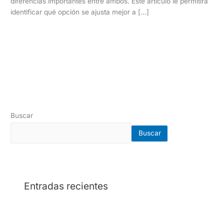
diferencias importantes entre ambos. Este artículo le permitirá
identificar qué opción se ajusta mejor a […]
Read More »
Buscar
Buscar
Entradas recientes
Cómo evaluar una cotización de una empresa de
seguridad privada: 10 aspectos clave antes de